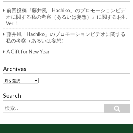
前回投稿『藤井風「Hachiko」のプロモーションビデ
オに関する私の考察（あるいは妄想）』に関するお礼
Ver. 1
藤井風「Hachiko」のプロモーションビデオに関する
私の考察（あるいは妄想）
A Gift for New Year
Archives
A
r
c
Search
h
i
S
S
e
v
e
a
e
a
r
c
s
r
h