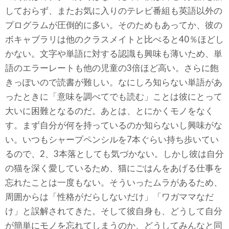
しておらず、またお気に入りのテレビ番組も英語以外の
プログラムが圧倒的に多い。そのためもあってか、彼の
ボキャブラリは他のクラスメイトと比べると40％ほどし
かない。文字や単語に対する認識も興味も薄いため、単
語のエラーレートも他の児童の3倍ほど高い。さらに飽
きっぽいので読書が難しい。なにしろ知らない単語があ
ったときに「意味を調べてでも読む」ことは彼にとって
大いに困難となるのだ。あとは、とにかくモノをなく
す。まず自分が何を持っているのか知らないし興味がな
い。いつもシャープペンシルを7本ぐらい持ち歩いてい
るので、2、3本落としても気づかない。しかし彼は自分
の猫を深く愛しているため、猫にごはんをあげる仕事を
忘れたことは一度もない。そういったムラがあるため、
周囲からは「性格がだらしないだけ」「ワガママなだ
け」と誤解されてきた。そして彼自身も、どうして自分
が簡単にモノを忘れてしまうのか、どうしてみんなと同