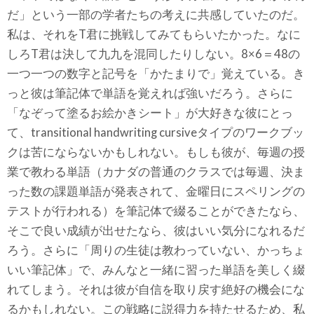
だ」という一部の学者たちの考えに共感していたのだ。
私は、それをT君に挑戦してみてもらいたかった。なに
しろT君は決して九九を混同したりしない。8×6＝48の
一つ一つの数字と記号を「かたまりで」覚えている。き
っと彼は筆記体で単語を覚えれば強いだろう。さらに
「なぞって塗るお絵かきシート」が大好きな彼にとっ
て、transitional handwriting cursiveタイプのワークブッ
クは苦にならないかもしれない。もしも彼が、毎週の授
業で教わる単語（カナダの普通のクラスでは毎週、決ま
った数の課題単語が発表されて、金曜日にスペリングの
テストが行われる）を筆記体で綴ることができたなら、
そこで良い成績が出せたなら、彼はいい気分になれるだ
ろう。さらに「周りの生徒は教わっていない、かっちょ
いい筆記体」で、みんなと一緒に習った単語を美しく綴
れてしまう。それは彼が自信を取り戻す絶好の機会にな
るかもしれない。この戦略に説得力を持たせるため、私