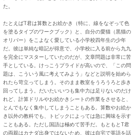
た。
たとえばT君は算数とお絵かき（特に、線をなぞって色
を塗るタイプのワークブック）と、自分の愛猫（黒猫の
オリバー）をこよなく愛している小学校四年生の少年
だ。彼は単純な暗記が得意で、小学校に入る前から九九
を完全にマスターしていたのだが、文章問題は非常に苦
手としている。けっこうプライドが高いので、「この問
題は、こういう風に考えてみよう」などと説明を始めら
れたら苛立ってしまう。そのまま教室をうろうろと歩き
回ってしまう。だいたいいつも集中力は足りないのだけ
れど、計算ドリルやお絵かきシートの作業をさせると、
とんでもなく集中してしまうこともある。算数やお絵か
き以外の教科でも、トピックによっては急に興味を示す
こともある。ただし国語は極めて苦手だ。もともとT君
の両親はカナダ出身ではないため、彼は自宅で英語を話