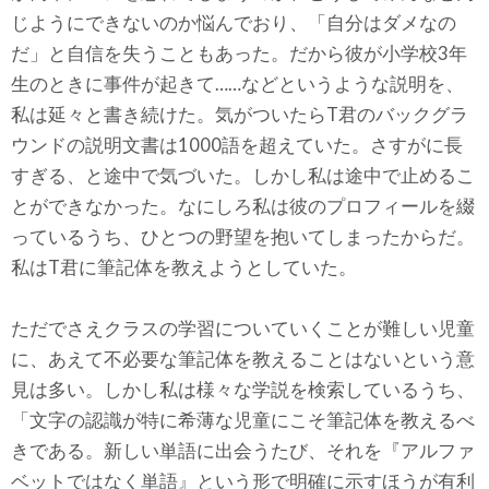
じようにできないのか悩んでおり、「自分はダメなの
だ」と自信を失うこともあった。だから彼が小学校3年
生のときに事件が起きて……などというような説明を、
私は延々と書き続けた。気がついたらT君のバックグラ
ウンドの説明文書は1000語を超えていた。さすがに長
すぎる、と途中で気づいた。しかし私は途中で止めるこ
とができなかった。なにしろ私は彼のプロフィールを綴
っているうち、ひとつの野望を抱いてしまったからだ。
私はT君に筆記体を教えようとしていた。
ただでさえクラスの学習についていくことが難しい児童
に、あえて不必要な筆記体を教えることはないという意
見は多い。しかし私は様々な学説を検索しているうち、
「文字の認識が特に希薄な児童にこそ筆記体を教えるべ
きである。新しい単語に出会うたび、それを『アルファ
ベットではなく単語』という形で明確に示すほうが有利