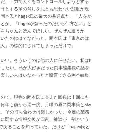
うだ。圧力で人々をコントロールしようとする
ろうとする輩の脅しを屁とも思わない態度が現
岡本氏とhagex氏の最大の共通点だ。「人をか
とか、「hagexが煽ったのだから仕方ない」と
かをちゃんと読んでほしい。ぜんぜん違うか
でいたのははてなだった。岡本氏は「東京のは
犯人」の標的にされてしまっただけで。
いい。そういうのは他の人に任せたい。私はh
話をしたい。私が大好きだった岡本編集長の話を
に楽しい人はいなかったと断言できる岡本編集
いので、現物の岡本氏に会えた回数は十回にも
何年も前から週一度、月曜の昼に岡本氏とSky
た。その打ち合わせは楽しかった。今週の業務
ィに関する情報交換が四割、雑談が一割という
であることを知っていた。だけど「hagex氏と