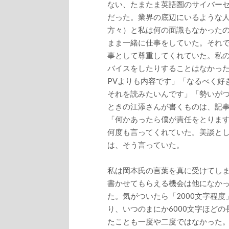
ない、たまたま英語圏のサイバー
だった。業界の底辺にいるような
方々）と私は何の面識もなかった
まま一緒に仕事をしていた。それ
事として尊重してくれていた。私
バイスをしたりすることはなかっ
PVよりも内容です」「なるべく好
それを読みたいんです」「勢いが
ときの江添さんが書くものは、記
「何かあったら僕が責任をとりま
何度も言ってくれていた。美談と
は、そう言っていた。
私は岡本氏の言葉を真に受けてしま
書かせてもらえる機会は他になかっ
た。気がついたら「2000文字程
り、いつのまにか6000文字ほど
たことも一度や二度ではなかった