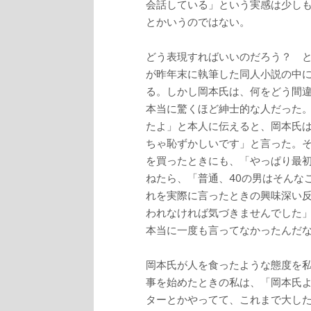
会話している」という実感は少し
とかいうのではない。
どう表現すればいいのだろう？ と
が昨年末に執筆した同人小説の中
る。しかし岡本氏は、何をどう間
本当に驚くほど紳士的な人だった
たよ」と本人に伝えると、岡本氏
ちゃ恥ずかしいです」と言った。
を買ったときにも、「やっぱり最
ねたら、「普通、40の男はそんな
れを実際に言ったときの興味深い
われなければ気づきませんでした
本当に一度も言ってなかったんだ
岡本氏が人を食ったような態度を
事を始めたときの私は、「岡本氏
ターとかやってて、これまで大し