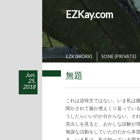
EZKay.com
EZK (WORK)
SONE (PRIVATE)
無題
Jun.
25,
2018
これは追悼文ではない。いま私は
聞かされて腸が煮えくり返ってい
うしたらいいのか分からない。そ
見出しを見ると、おかしな誤解が
無謀な活動をしていたのだから本
る。いま私は、私の知っている岡