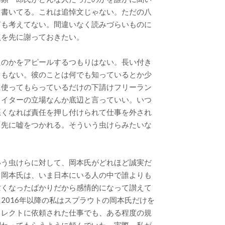
ら書いてる。これは追悼文じゃない。ただの八
何も考えてない。間違いなく読みづらいものに
点を先に謝っておきたい。
たのかをアピールするつもりはない。長い付き
りもない。彼のことは何でも知っているとか少
に使ってもらっているだけの下請けフリーラン
ライターの立場なんか底辺と言っていい。いつ
悪くなれば責任を押し付けられて仕事を外され
引先に嘘をつかれる。そういう虫けらみたいな
いう虫けらに対して、岡本氏がどれほど誠実だ
て岡本氏は、いま日本にいる人の中で誰よりも
亡くなったばかりだから感情的になって讃えて
2016年以降の私はスプラウトの岡本氏だけを
イレクトに依頼された仕事でも、ある程度の規