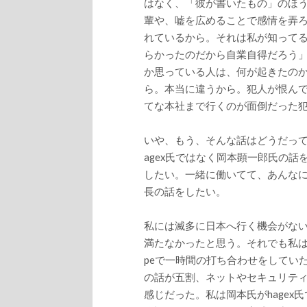
はなく、「彼が書いたもの」のほ
輩や、嘘を広めることで感情を弄
れているから。それは私が知ってる
らかったのだから自業自得だろう」
か思っている人は、何が起きたの
ら。本当に違うから。犯人が恨ん
てな本社まで行くのが面倒だった
いや、もう、そんな話はどうだって
agex氏ではなく岡本顕一郎氏の
したい。一緒に働いてて、あんな
長の話をしたい。
私には滅多に日本へ行く機会がな
満たなかったと思う。それでも私は
peで一時間の打ち合わせをしてい
の話が五割、ネットやセキュリテ
感じだった。私は岡本氏がhagex氏