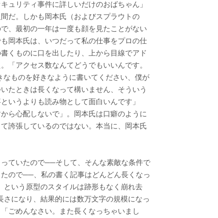
セキュリティ事件に詳しいだけのおばちゃん」
人間だ。しかも岡本氏（およびスプラウトの
ので、最初の一年は一度も顔を見たことがない
でも岡本氏は、いつだって私の仕事をプロの仕
の書くものに口を出したり、上から目線でアド
た。「アクセス数なんてどうでもいいんです。
きなものを好きなように書いてください、僕が
ついたときは長くなって構いません、そういう
事というよりも読み物として面白いんです」
すから心配しないで」。岡本氏は口癖のように
して誇張しているのではない。本当に、岡本氏
っていたので──そして、そんな素敵な条件で
たので──、私の書く記事はどんどん長くなっ
度」という原型のスタイルは跡形もなく崩れ去
の長さになり、結果的には数万文字の規模になっ
。「ごめんなさい。また長くなっちゃいまし