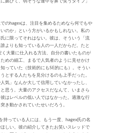
人に媚びて、弱そうな連中を鼻で笑うタイプ」
でのhagexは、注目を集めるためなら何でもや
ないのか」という方がいるかもしれない。私の
本氏に限ってそれはない。彼は、そういう「流
を誰よりも知っている人の一人だからだ。たと
ーを安く大量に仕入れる方法、自分の書いたものが
るための細工、まるで人気者のように見せかけ
知っていた（技術的にもSE的にも）。そうい
ようとする人たちを見分けるのも上手だった。
や人気」なんか大して信用していなかったし、
たと思う。大量のアクセスだなんて、いまさら
、彼はレベルの低い人ではなかった。過激な行
に突き動かされていたせいだろう。
を持っている人には、もう一度、hagex氏の名
でほしい。彼の紹介してきたお笑いスレッドで