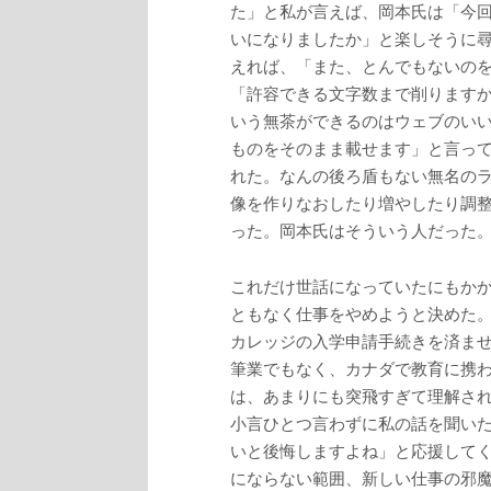
た」と私が言えば、岡本氏は「今
いになりましたか」と楽しそうに尋
えれば、「また、とんでもないの
「許容できる文字数まで削ります
いう無茶ができるのはウェブのい
ものをそのまま載せます」と言っ
れた。なんの後ろ盾もない無名の
像を作りなおしたり増やしたり調
った。岡本氏はそういう人だった
これだけ世話になっていたにもか
ともなく仕事をやめようと決めた
カレッジの入学申請手続きを済ま
筆業でもなく、カナダで教育に携
は、あまりにも突飛すぎて理解さ
小言ひとつ言わずに私の話を聞い
いと後悔しますよね」と応援して
にならない範囲、新しい仕事の邪