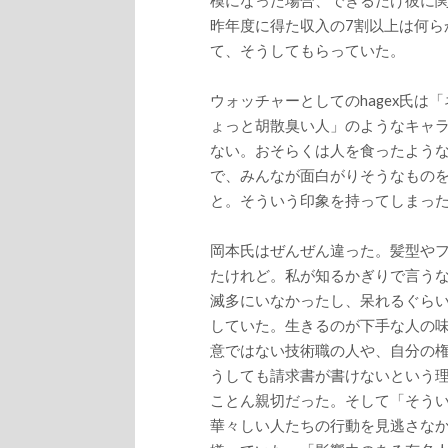
模になった場合、できるだけ彼に
昨年度に得た収入の7割以上は何ら
て、そうしてもらっていた。
ウォッチャーとしてのhagex氏
ょっと胡散臭い人」のようなキャ
ない。おそらくは人を食ったよう
で、みんなが面白がりそうなもの
と。そういう印象を持ってしまっ
岡本氏はぜんぜん違った。髪型や
たけれど。私が知るかぎりで言う
滅多にいなかったし、呆れるぐら
していた。生きるのが下手な人の
意ではない技術職の人や、自分の
うしても請求書が書けないという
ことん親切だった。そして「そう
華々しい人たちの行動を見逃さな