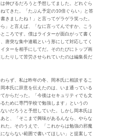
回は伸びるだろうと予想してました。どれぐら
ねてきた。「たぶん予定の10倍ぐらい」と答
を書きましたね！」と言ってゲラゲラ笑った。
から」と言えば、「なに言ってんですか、こう
いところです。僕はライターが面白がって書く
て、唐突な集中連載という形にして対応してく
ライターを相手にしてだ。そのたびにトップ画
整したりして苦労させられていたのは編集長だ
。
かわらず、私は昨年の冬、岡本氏に相談するこ
。岡本氏に辞意を伝えたのは、いま通っている
せてからだった。「今後はセキュリティでも文
わるために専門学校で勉強します」というの
れないだろうと予想していた。しかし岡本氏は
たあと、「そこまで興味があるんなら、やらな
くれた。そのうえで、「これからは勉強の邪魔
魔にならない範囲で書いてほしい」と提案して