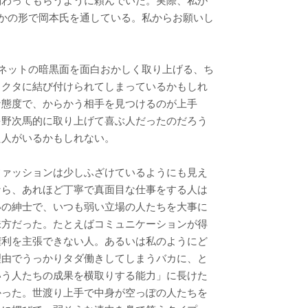
関わってもらうように頼んでいた。実際、私が
かの形で岡本氏を通している。私からお願いし
は「ネットの暗黒面を面白おかしく取り上げる、ち
ラクタに結び付けられてしまっているかもしれ
な態度で、からかう相手を見つけるのが上手
を野次馬的に取り上げて喜ぶ人だったのだろう
た人がいるかもしれない。
ファッションは少しふざけているようにも見え
なら、あれほど丁寧で真面目な仕事をする人は
いの紳士で、いつも弱い立場の人たちを大事に
味方だった。たとえばコミュニケーションが得
権利を主張できない人。あるいは私のようにど
理由でうっかりタダ働きしてしまうバカに、と
いう人たちの成果を横取りする能力」に長けた
かった。世渡り上手で中身が空っぽの人たちを