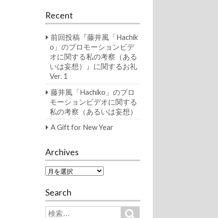
Recent
前回投稿『藤井風「Hachik
o」のプロモーションビデ
オに関する私の考察（ある
いは妄想）』に関するお礼
Ver. 1
藤井風「Hachiko」のプロ
モーションビデオに関する
私の考察（あるいは妄想）
A Gift for New Year
Archives
A
r
c
Search
h
i
S
S