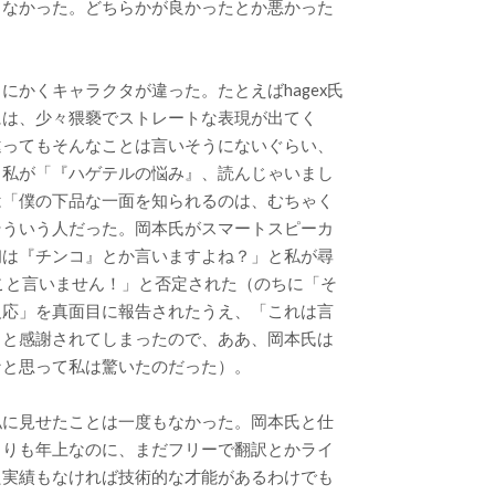
もなかった。どちらかが良かったとか悪かった
にかくキャラクタが違った。たとえばhagex氏
には、少々猥褻でストレートな表現が出てく
違ってもそんなことは言いそうにないぐらい、
。私が「『ハゲテルの悩み』、読んじゃいまし
は「僕の下品な一面を知られるのは、むちゃく
そういう人だった。岡本氏がスマートスピーカ
初は『チンコ』とか言いますよね？」と私が尋
こと言いません！」と否定された（のちに「そ
反応」を真面目に報告されたうえ、「これは言
」と感謝されてしまったので、ああ、岡本氏は
なと思って私は驚いたのだった）。
私に見せたことは一度もなかった。岡本氏と仕
よりも年上なのに、まだフリーで翻訳とかライ
た実績もなければ技術的な才能があるわけでも