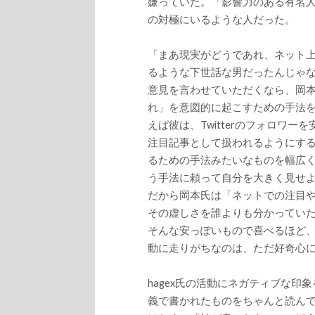
嫌っていた。「影響力のある有名
の対極にいるような人だった。
「まあ現実がどうであれ、ネット上
るような下世話な男だったんじゃ
意見を言わせていただくなら、岡
れ」を意図的に起こすための手法
えば彼は、Twitterのフォロワ
注目記事として扱われるようにす
るための手法みたいなものを幅広く
う手法に頼って自分を大きく見せ
だから岡本氏は「ネットでの注目
その虚しさを誰よりも分かってい
そんな安っぽいもので喜べるほど
動に走りがちなのは、ただ好奇心
hagex氏の活動にネガティブな印象
義で書かれたものをちゃんと読ん