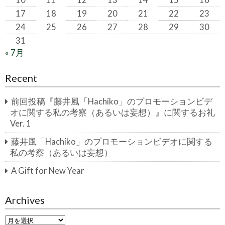
17
18
19
20
21
22
23
24
25
26
27
28
29
30
31
« 7月
Recent
前回投稿『藤井風「Hachiko」のプロモーションビデ
オに関する私の考察（あるいは妄想）』に関するお礼
Ver. 1
藤井風「Hachiko」のプロモーションビデオに関する
私の考察（あるいは妄想）
A Gift for New Year
Archives
A