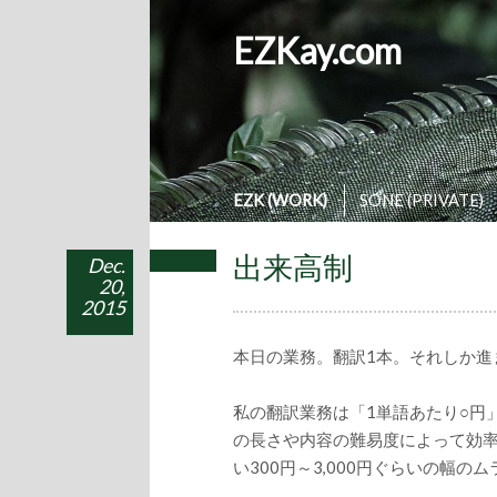
EZKay.com
EZK (WORK)
SONE (PRIVATE)
出来高制
Dec.
20,
2015
本日の業務。翻訳1本。それしか進
私の翻訳業務は「1単語あたり○円
の長さや内容の難易度によって効
い300円～3,000円ぐらいの幅の