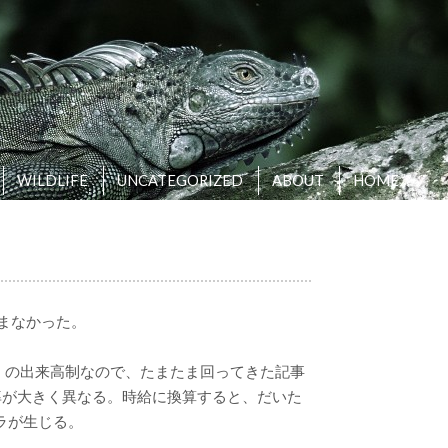
WILDLIFE
UNCATEGORIZED
ABOUT
HOME
まなかった。
」の出来高制なので、たまたま回ってきた記事
率が大きく異なる。時給に換算すると、だいた
ムラが生じる。