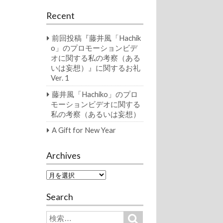
Recent
前回投稿『藤井風「Hachik
o」のプロモーションビデ
オに関する私の考察（ある
いは妄想）』に関するお礼
Ver. 1
藤井風「Hachiko」のプロ
モーションビデオに関する
私の考察（あるいは妄想）
A Gift for New Year
Archives
A
r
c
Search
h
i
S
S