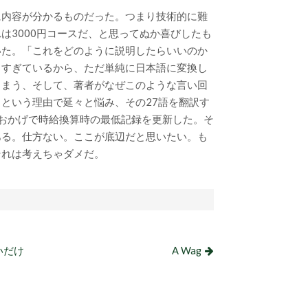
に内容が分かるものだった。つまり技術的に難
は3000円コースだ、と思ってぬか喜びしたも
いた。「これをどのように説明したらいいのか
しすぎているから、ただ単純に日本語に変換し
しまう、そして、著者がなぜこのような言い回
という理由で延々と悩み、その27語を翻訳す
おかげで時給換算時の最低記録を更新した。そ
ある。仕方ない。ここが底辺だと思いたい。も
それは考えちゃダメだ。
いだけ
A Wag