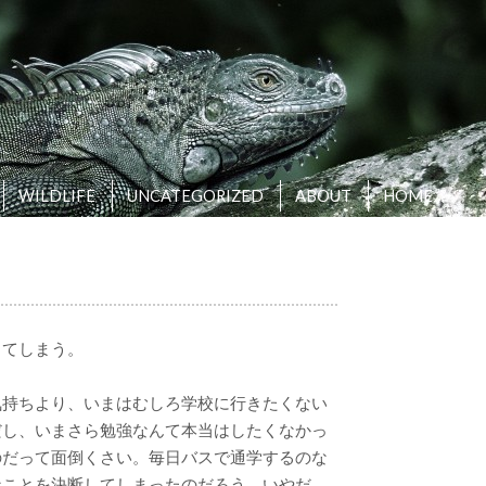
WILDLIFE
UNCATEGORIZED
ABOUT
HOME
ってしまう。
気持ちより、いまはむしろ学校に行きたくない
だし、いまさら勉強なんて本当はしたくなかっ
のだって面倒くさい。毎日バスで通学するのな
なことを決断してしまったのだろう。いやだ。