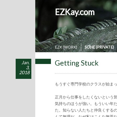
EZKay.com
EZK (WORK)
SONE (PRIVATE)
Getting Stuck
Jan.
3,
2018
もうすぐ専門学校のクラスが始ま
正月から仕事をしたくないという
気持ちのほうが強い。もういい年
た。知らない人たちと仲良くする
んて無理だ。なぜ私はこんな無茶