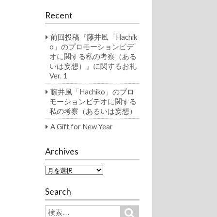
Recent
前回投稿『藤井風「Hachik
o」のプロモーションビデ
オに関する私の考察（ある
いは妄想）』に関するお礼
Ver. 1
藤井風「Hachiko」のプロ
モーションビデオに関する
私の考察（あるいは妄想）
A Gift for New Year
Archives
A
r
c
Search
h
i
S
S