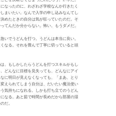
うになったのに、わざわざ学校なんか行きたく
でしまいたい。なんで入学の申し込みなんてし
を決めたときの自分は気が狂っていたのだ。そ
やってんだか分からない。怖い。もうダメだ。
、急いでうどんを打つ。うどんは本当に良い。
たくなる。それを畳んで丁寧に切っていると頭
のは、もしかしたらうどんを打つスキルかもし
も、どんなに目標を見失っても、どんなにアイ
んなに明日が見えなくなっても、「まあ、とり
に変えられてしまう自分は、だいたい魔法使い
いう気持ちになれる。しかも打ち立てのうどん
せになる。あと茹で時間が長めだから部屋の湿
いのだ。