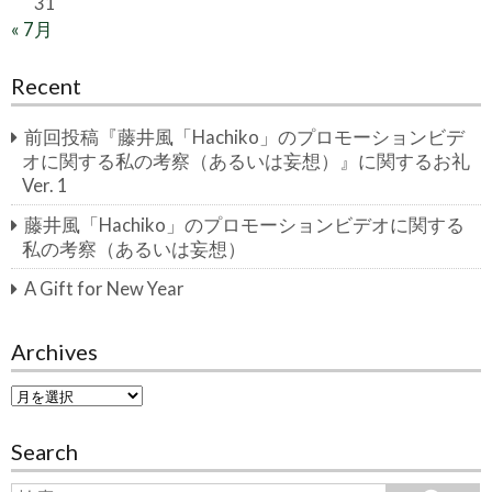
31
« 7月
Recent
前回投稿『藤井風「Hachiko」のプロモーションビデ
オに関する私の考察（あるいは妄想）』に関するお礼
Ver. 1
藤井風「Hachiko」のプロモーションビデオに関する
私の考察（あるいは妄想）
A Gift for New Year
Archives
A
r
c
Search
h
i