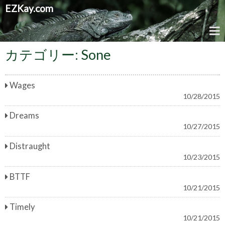
EZKay.com
カテゴリー:
Sone
Wages
10/28/2015
Dreams
10/27/2015
Distraught
10/23/2015
BTTF
10/21/2015
Timely
10/21/2015