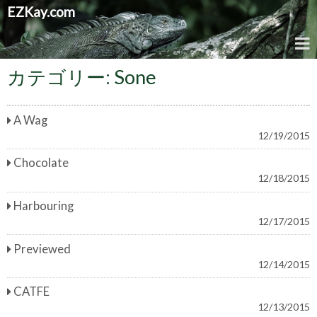
EZKay.com
カテゴリー:
Sone
A Wag
12/19/2015
Chocolate
12/18/2015
Harbouring
12/17/2015
Previewed
12/14/2015
CATFE
12/13/2015