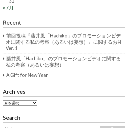
31
« 7月
Recent
前回投稿『藤井風「Hachiko」のプロモーションビデ
オに関する私の考察（あるいは妄想）』に関するお礼
Ver. 1
藤井風「Hachiko」のプロモーションビデオに関する
私の考察（あるいは妄想）
A Gift for New Year
Archives
A
r
c
Search
h
i